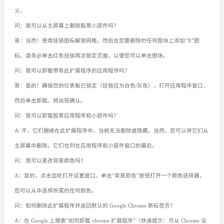
义。
问：我可以从主屏幕上删除股票小部件吗？
答：当然！使用挂锁图标解锁网格，然后在您要删除的任何图块上添加“X”图
标。请务必单击红色挂锁再次锁定页面，以便您可以单击图块。
问：我可以卸载带有此扩展程序的应用程序吗？
答：是的！确保您的仪表板已锁定（挂锁应为白色/灰色），打开应用程序窗口，
然后单击卸载。将出现确认。
问：我可以卸载股票应用程序和小部件吗？
A: 不，它们捆绑在此扩展程序中，当前无法删除或隐藏。当然，您可以将它们从
主屏幕中删除。它们也列在应用程序和小部件窗口的最后。
问：我可以更改背景颜色吗？
A：是的，点击齿轮打开设置窗口。单击“背景颜色”按钮打开一个颜色选择器，
您可以从中选择所需的任何颜色。
问：如何删除此扩展程序并返回默认的 Google Chrome 新标签页？
A：在 Google 上搜索“如何卸载 chrome 扩展程序”（快速提示：可从 Chrome 设