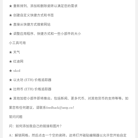
★ 重新排列、添加和删除瓷砖以满足您的需求
★ 创建自定义快捷方式和书签
★ 直接从快捷方式搜索网站
★ 调整应用程序、快捷方式和一些小部件的大小
小工具可用
★ 天气
★ 红迪网
★ xkcd
★ 以太坊 (ETH) 价格追踪器
★ 比特币 (ETH) 价格追踪器
★ 其他加密小部件即将推出，包括新闻、更多代币、对其他货币的支持等等。如
果您有任何建议，请联系feedback@antp.co！
常问问题
问：如何添加我自己的链接和图片？
A：解锁网格，然后点击一个空的瓷砖。这将打开磁贴编辑器以允许您开始自定