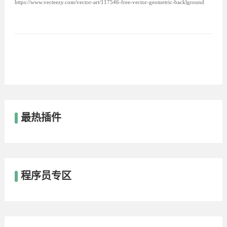
https://www.vecteezy.com/vector-art/117546-free-vector-geometric-backlground
最热插件
程序员专区