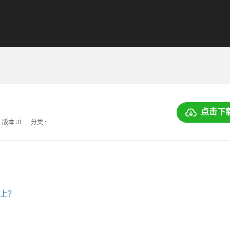
点击下
版本 :0
分类 :
器上？