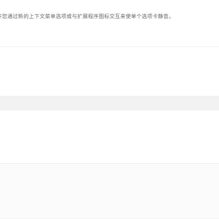
程序允许您通过新的上下文菜单选项或与扩展程序图标交互来使单个选项卡静音。