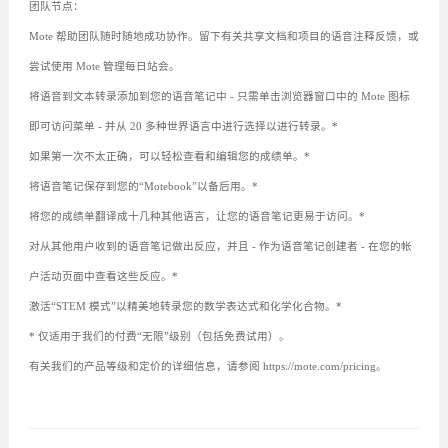
团队节点：
Mote 帮助团队随时随地成功协作。留下有关共享文档和项目的语音注释反馈，或
尝试使用 Mote 管理每日站会。
将语音到文本转录添加到您的语音笔记中 - 只需单击浏览器窗口中的 Mote 图标
即可访问菜单 - 并从 20 多种世界语言中进行选择以进行转录。*
如果第一次不太正确，可以轻松查看和编辑您的成绩单。*
将语音笔记保存到您的“Motebook”以备后用。*
将您的成绩单翻译成十几种其他语言，让您的语音笔记更易于访问。*
对从其他用户收到的语音笔记做出反应，并且 - 作为语音笔记创建者 - 在您的帐
户活动页面中查看这些反应。*
激活“STEM 模式”以精美地转录您的数学表达式和化学化合物。*
* 仅适用于我们的付费“无限”级别（包括免费试用）。
有关我们的产品等级和定价的详细信息，请参阅 https://mote.com/pricing。