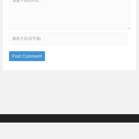
Post Comment
京ICP备18038825号-3
邮箱：ththinking@163.com
Copyright © 2019-2025
All Rights Reserved