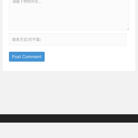
Post Comment
京ICP备18038825号-3
邮箱：ththinking@163.com
Copyright © 2019-2025
All Rights Reserved