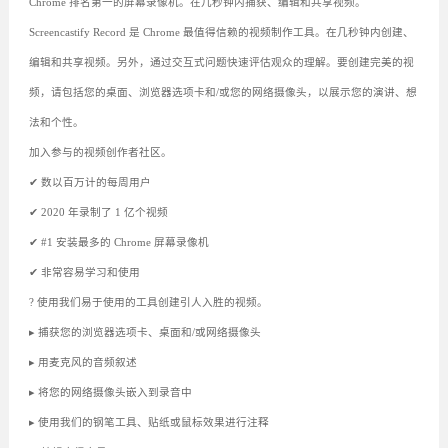
Chrome 排名第一的屏幕录像机。在几秒钟内捕获、编辑和共享视频。
Screencastify Record 是 Chrome 最值得信赖的视频制作工具。在几秒钟内创建、
编辑和共享视频。另外，通过交互式问题快速评估观众的理解。要创建完美的视
频，请包括您的桌面、浏览器选项卡和/或您的网络摄像头，以展示您的演讲、想
法和个性。
加入参与的视频创作者社区。
✔ 数以百万计的每周用户
✔ 2020 年录制了 1 亿个视频
✔ #1 安装最多的 Chrome 屏幕录像机
✔ 非常容易学习和使用
? 使用我们易于使用的工具创建引人入胜的视频。
▸ 捕获您的浏览器选项卡、桌面和/或网络摄像头
▸ 用麦克风的音频叙述
▸ 将您的网络摄像头嵌入到录音中
▸ 使用我们的钢笔工具、贴纸或鼠标效果进行注释