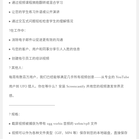
▸ 通过视频课程拥抱翻转或混合学习
▸ 让您的学生练习外语或公开演讲
▸ 通过交互式问题轻松检查学生的理解情况
?️在工作中：
▸ 消除电子邮件以促进更有效的沟通
▸ 与您的客户、用户和同事分享引人入胜的信息
▸ 创建吸引员工的培训视频
? 其他人：
每周有数百万用户，我们已经能够满足几乎所有视频创意——从专业的 YouTube
用户到 UFO 猎人。你在等什么？安装 Screencastify 并用您的视频激发世界灵
感。
-------------------------------------
? 规格：
▸ 截屏视频被捕获为带有 ogg vorbis 音频的 webm/vp8 文件
▸ 视频可以作为各种文件类型（GIF、MP4 等）保存到您的本地磁盘，直接保存