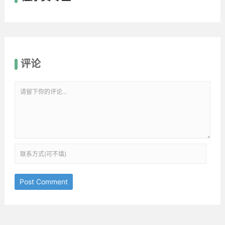
评论
Post Comment