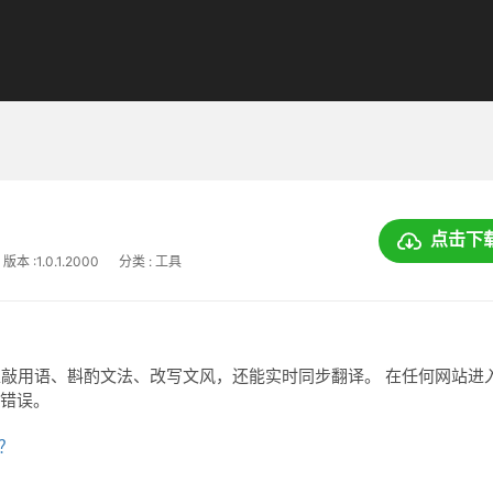
点击下
版本 :1.0.1.2000
分类 : 工具
推敲用语、斟酌文法、改写文风，还能实时同步翻译。 在任何网站进
出错误。
上？