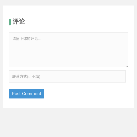
评论
Post Comment