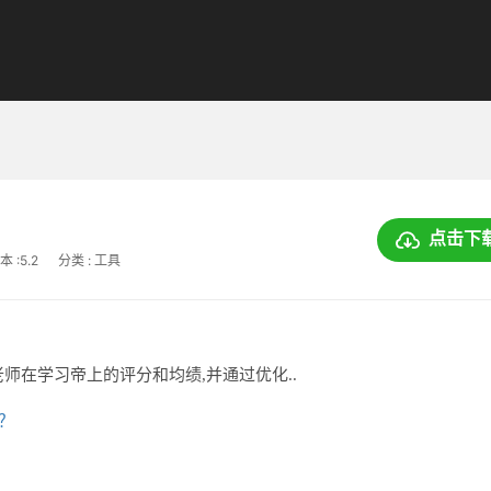
点击下
本 :5.2
分类 : 工具
师在学习帝上的评分和均绩,并通过优化..
上？