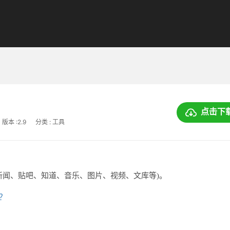
点击下
版本 :2.9
分类 : 工具
新闻、贴吧、知道、音乐、图片、视频、文库等)。
上？