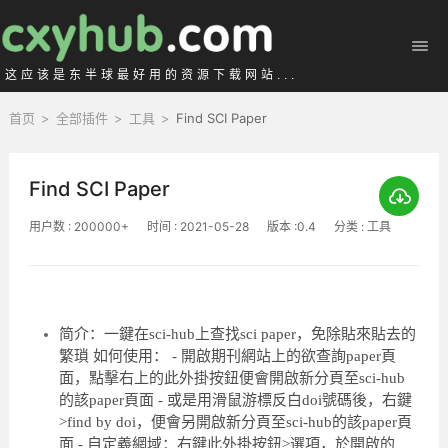
这应该是东半球最好用的资源下载网站...
首页
>
全部插件
>
工具
>
Find SCI Paper
Find SCI Paper
用户数 : 200000+
时间 : 2021-05-28
版本 :0.4
分类 : 工具
简介：一鍵在sci-hub上查找sci paper，免除貼來貼去的
繁瑣 如何使用： - 開啟期刊網站上的欲查詢paper頁
面，點擊右上的此外掛按鈕便會開啟新分頁至sci-hub
的該paper頁面 - 或是用滑鼠游標反白doi號碼後，右鍵
>find by doi，便會另開啟新分頁至sci-hub的該paper頁
面 - 自定義網域：右鍵此外掛按鈕>選項，於開啟的