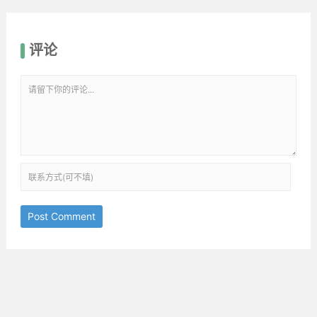
评论
Post Comment