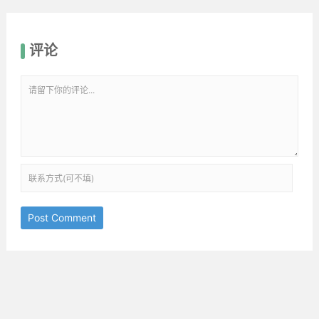
评论
Post Comment