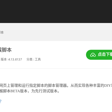
脚本
油猴脚本
点击下
版本 :4.13.6137
分类 : 工具
以在任意网页上管理和运行指定脚本的脚本管理器。从而实现各种丰富的DIY
ta 油猴脚本BETA版本，为先行测试版本。
上？