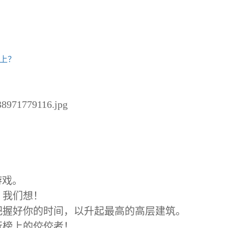
器上？
638971779116.jpg
楼游戏。
，我们想！
把握好你的时间，以升起最高的高层建筑。
行榜上的佼佼者！