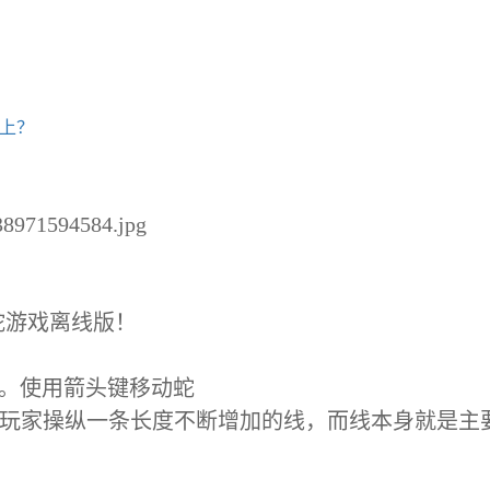
器上？
638971594584.jpg
蛇游戏离线版！
Snake。使用箭头键移动蛇
称，玩家操纵一条长度不断增加的线，而线本身就是主