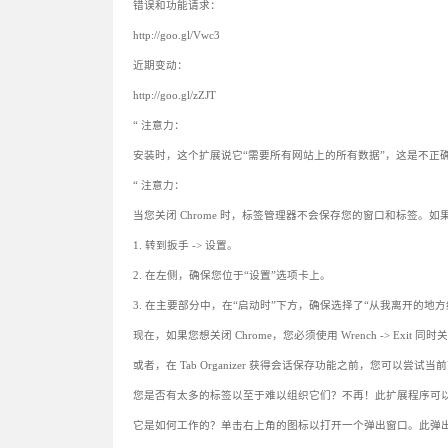
错误和功能请求：
http://goo.gl/Vwc3
近期变动：
http://goo.gl/zZJT
“ 注意力：
安装时，这个扩展说它“需要所有网站上的所有数据”，这是不正
“ 注意力：
当您关闭 Chrome 时，标签管理器不会保存您的窗口和标签
1. 转到扳手 -> 设置。
2. 在左侧，确保您位于“设置”选项卡上。
3. 在主要部分中，在“启动时”下方，确保选择了“从我离开的地方
现在，如果您想关闭 Chrome，您必须使用 Wrench -> Ex
或者，在 Tab Organizer 获得会话保存功能之前，您可以尝试
您是否有太多的标签以至于难以组织它们？不再！此扩展程序可
它是如何工作的？单击右上角的图标以打开一个弹出窗口。此弹