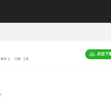
点击下
版本 :0
分类 : 工具
上？