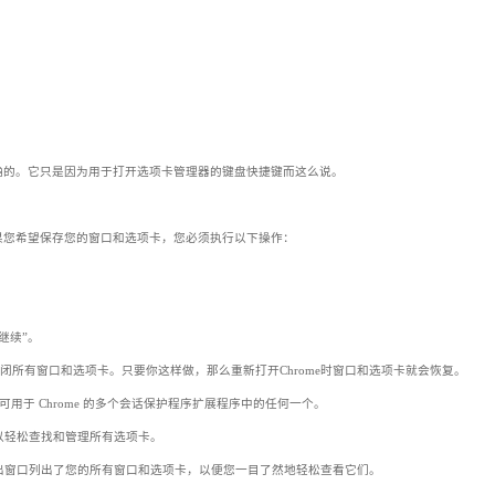
确的。它只是因为用于打开选项卡管理器的键盘快捷键而这么说。
。如果您希望保存您的窗口和选项卡，您必须执行以下操作：
继续”。
it 同时关闭所有窗口和选项卡。只要你这样做，那么重新打开Chrome时窗口和选项卡就会恢复。
当前可用于 Chrome 的多个会话保护程序扩展程序中的任何一个。
以轻松查找和管理所有选项卡。
出窗口列出了您的所有窗口和选项卡，以便您一目了然地轻松查看它们。