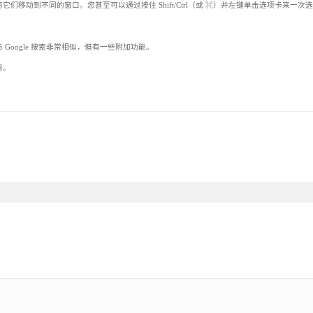
移动到不同的窗口。您甚至可以通过按住 Shift/Ctrl（或 ⌘）并左键单击选项卡来一次
oogle 搜索非常相似，但有一些附加功能。
易。