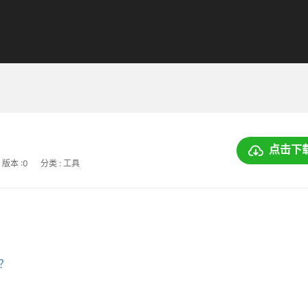
点击下
版本 :0
分类 : 工具
上？