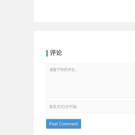
评论
Post Comment