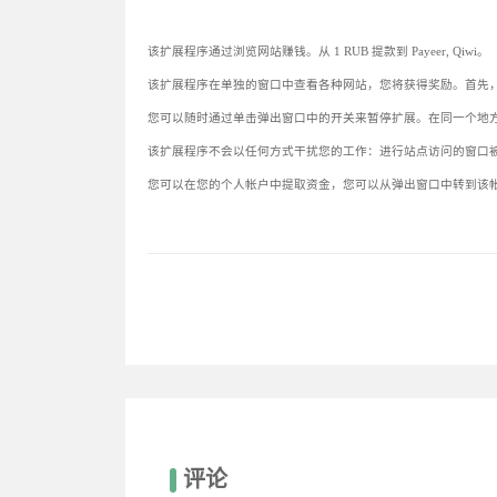
该扩展程序通过浏览网站赚钱。从 1 RUB 提款到 Payeer, Qiwi。
该扩展程序在单独的窗口中查看各种网站，您将获得奖励。首先
您可以随时通过单击弹出窗口中的开关来暂停扩展。在同一个地
该扩展程序不会以任何方式干扰您的工作：进行站点访问的窗口
您可以在您的个人帐户中提取资金，您可以从弹出窗口中转到该帐户。最低
评论