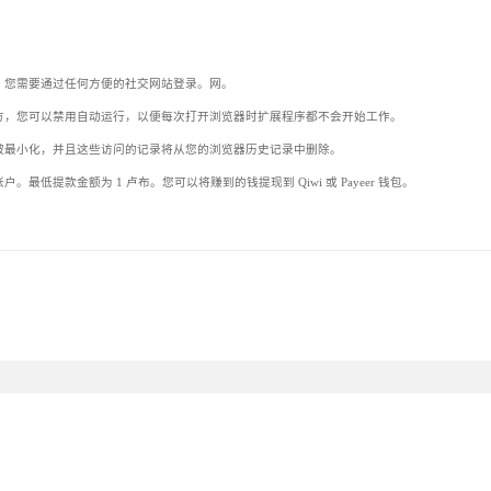
，您需要通过任何方便的社交网站登录。网。
方，您可以禁用自动运行，以便每次打开浏览器时扩展程序都不会开始工作。
被最小化，并且这些访问的记录将从您的浏览器历史记录中删除。
提款金额为 1 卢布。您可以将赚到的钱提现到 Qiwi 或 Payeer 钱包。