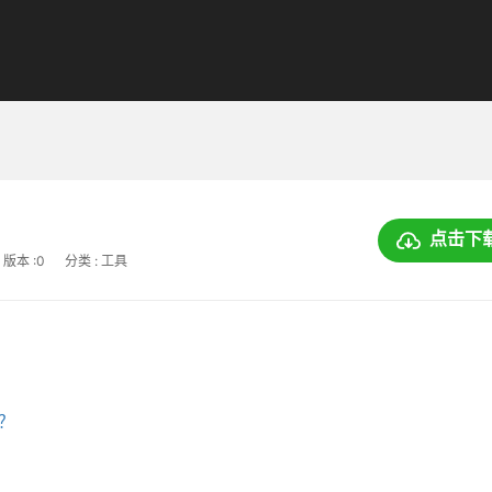
点击下
版本 :0
分类 : 工具
上？