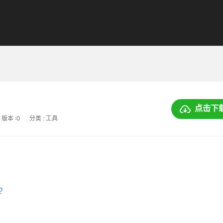
点击下
版本 :0
分类 : 工具
上？