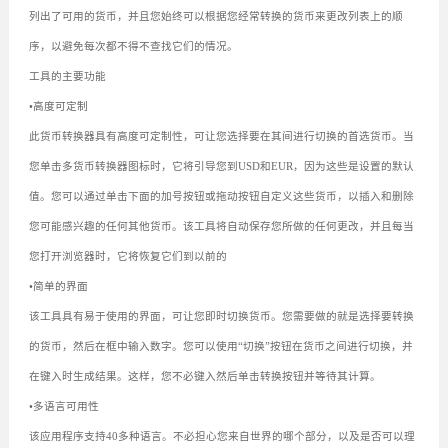
列出了可用的货币，并且您始终可以根据您经常转换的货币来更改列表上的顺
序，以避免每次都不得不查找它们的情况。
工具的主要功能
•高度可定制
此货币转换器具有高度可定制性，可让您选择要在其间进行切换的首选货币。当
您单击多货币转换器图标时，它将引导您到USD和EUR，因为这些是设置的默认
值。您可以通过单击下面的加号按钮或拖动按钮自定义这些货币，以插入和删除
您可能感兴趣的任何其他货币。该工具将自动保存您所做的任何更改，并且每当
您打开浏览器时，它将恢复它们到以前的
•简单的界面
该工具具有易于使用的界面，可让您即时切换货币。您需要做的就是选择要转换
的货币，然后在框中输入数字。您可以使用“切换”按钮在货币之间进行切换，并
在键入时生成结果。这样，您不必键入然后单击转换按钮并等待其计算。
•多语言可用性
该应用程序支持40多种语言。不必担心您来自世界的哪个部分，以及是否可以理