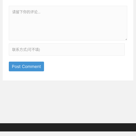
Post Comment
京ICP备18038825号-3
邮箱：ththinking@163.com