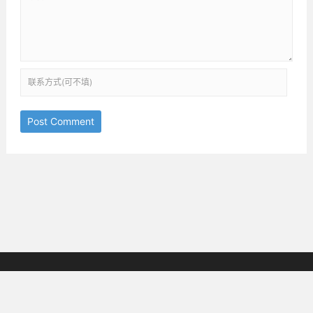
Post Comment
京ICP备18038825号-3
邮箱：ththinking@163.com
Copyright © 2019-2025
All Rights Reserved