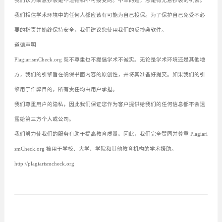
我们认为故意抄袭是不道德和不可接受的。不幸的是，总是有无意抄袭的机会。
我们相信学术环境中的任何人都应该有可能为自己投保。为了保护自己免受不必
要的指责并始终保持安全，我们建议您使用我们的反抄袭软件。
道德声明
PlagiarismCheck.org 既不尊重也不提倡学术不诚实。无论是学术环境还是其他地
方，我们的引擎旨在确保书面内容的原创性，并将其准备好提交。如果我们的引
擎用于作弊目的，所有责任均由用户承担。
我们尊重用户的隐私，因此我们保证您作为客户提供给我们的任何信息都不会透
露给第三方个人或公司。
我们努力使我们的服务有助于提高教育质量。因此，我们完全赞同并尊重 Plagiari
smCheck.org 被用于学校、大学、学院和其他教育机构的学术援助。
http://plagiarismcheck.org