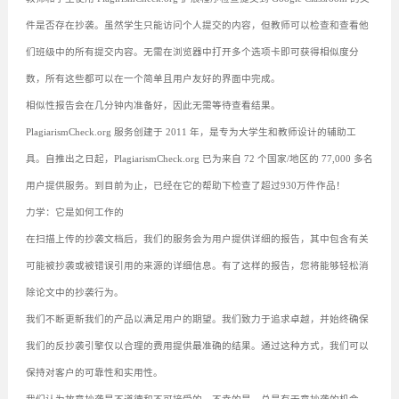
件是否存在抄袭。虽然学生只能访问个人提交的内容，但教师可以检查和查看他
们班级中的所有提交内容。无需在浏览器中打开多个选项卡即可获得相似度分
数，所有这些都可以在一个简单且用户友好的界面中完成。
相似性报告会在几分钟内准备好，因此无需等待查看结果。
PlagiarismCheck.org 服务创建于 2011 年，是专为大学生和教师设计的辅助工
具。自推出之日起，PlagiarismCheck.org 已为来自 72 个国家/地区的 77,000 多名
用户提供服务。到目前为止，已经在它的帮助下检查了超过930万件作品！
力学：它是如何工作的
在扫描上传的抄袭文档后，我们的服务会为用户提供详细的报告，其中包含有关
可能被抄袭或被错误引用的来源的详细信息。有了这样的报告，您将能够轻松消
除论文中的抄袭行为。
我们不断更新我们的产品以满足用户的期望。我们致力于追求卓越，并始终确保
我们的反抄袭引擎仅以合理的费用提供最准确的结果。通过这种方式，我们可以
保持对客户的可靠性和实用性。