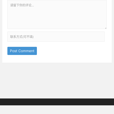
Post Comment
京ICP备18038825号-3
邮箱：ththinking@163.com
Copyright © 2019-2025
All Rights Reserved