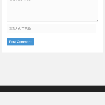
Post Comment
京ICP备18038825号-3
邮箱：ththinking@163.com
Copyright © 2019-2025
All Rights Reserved