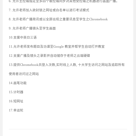
6. 允许主控端指定至多四个被控端同步对其他受控端之机器进行画面广播。
7. 允许老师加入欲封锁之网址或白名单以进行考试模式
8. 允许老师广播简讯或以全屏出现之重要讯息至学生之Chromebook
9. 允许老师广播镜头至学生画面
10.支援中英日三语
11.允许老师发布题目及功课至Google 教室并帮学生自动打开教室
12.支援广播及镜头之录影并自动储存于老师之云端硬碟
13.提供Chromebook共登入次数,实时线上人数, 十大学生访问之网站及追踪所有
使用者访问过之网站
14.画笔功能
15.计时器
16.短网址
17.幸运轮