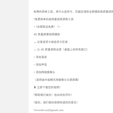
免费的简单工具，用于从选项卡、页面区域和全屏捕获高质量视
?免费简单的高质量视频录制工具
✨?无限制且免费！ ?✨
4K 质量屏幕视频捕获
→ 记录选项卡或选项卡区域
→ 以 4K 质量录制全屏（桌面上的所有窗口）
+ 添加语音
+ 添加声音
+ 添加网络摄像头
（选择画中画模式用摄像头记录屏幕）
⬇ 立即下载您的视频！
?帮助我们成长！给出你的评价！
?是的，我们真的很想知道您的意见！
?recorder.ext@gmail.com