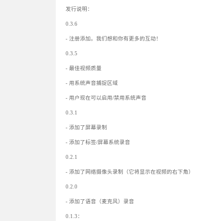
发行说明：
0.3.6
- 注册添加。我们想和你有更多的互动！
0.3.5
- 最佳视频质量
- 用系统声音捕捉区域
- 用户现在可以启用/禁用系统声音
0.3.1
- 添加了屏幕录制
- 添加了标签/屏幕系统录音
0.2.1
- 添加了网络摄像头录制（它将显示在视频的右下角）
0.2.0
- 添加了语音（麦克风）录音
0.1.3：