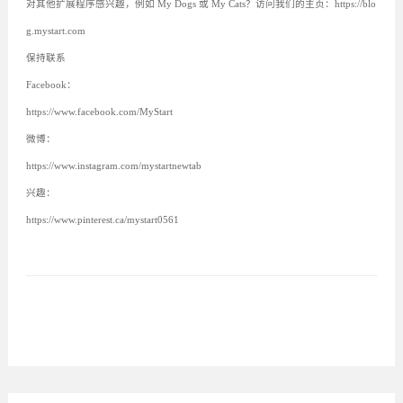
对其他扩展程序感兴趣，例如 My Dogs 或 My Cats？访问我们的主页：https://blo
g.mystart.com
保持联系
Facebook：
https://www.facebook.com/MyStart
微博：
https://www.instagram.com/mystartnewtab
兴趣：
https://www.pinterest.ca/mystart0561