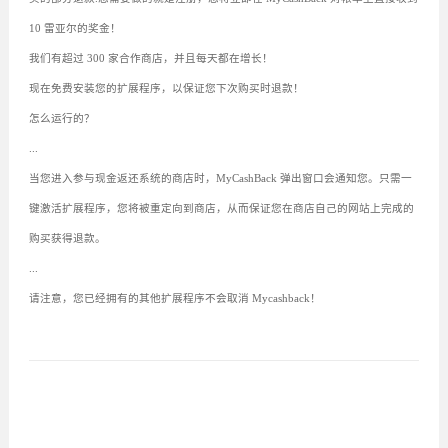
10 雷亚尔的奖金！
我们有超过 300 家合作商店，并且每天都在增长！
现在免费安装您的扩展程序，以保证您下次购买时退款！
怎么运行的？
...
当您进入参与现金返还系统的商店时，MyCashBack 弹出窗口会通知您。只需一
键激活扩展程序，您将被重定向到商店，从而保证您在商店自己的网站上完成的
购买获得退款。
...
请注意，您已经拥有的其他扩展程序不会取消 Mycashback！