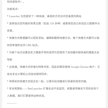
何间谍软件）。
功能亮点：
* Launcher 为您提供了一种快速、美观的方式访问您喜爱的网站
* 选择适合您风格的背景主题（包括 120 多种）或使用您自己的自定义图像作为
背景。
* 快捷方式管理器可以轻松添加、编辑和删除快捷方式。每个快捷方式都可以指
向您希望的任何 URL/站点。
* 为每个站点设置自定义键盘字母的选项为您提供了启动器中超快速的键盘点击
导航
* 云就绪。快捷方式存储为特殊书签，因此如果您使用 Google Chrome 帐户，它
会在多台计算机之间自动保持同步。
* 将相关的快捷方式组合在一起，以便对启动器进行快速的视觉扫描。
* 安全和隐私——SiteLauncher 扩展永远不会监控、收集或传输关于您的任何个
人数据。我们打算保持这种状态。
----------