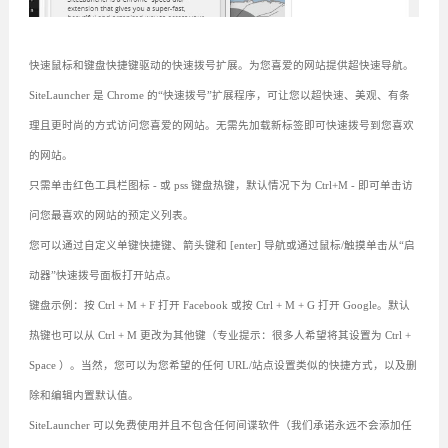
快速鼠标和键盘快捷键驱动的快速拨号扩展。为您喜爱的网站提供超快速导航。
SiteLauncher 是 Chrome 的“快速拨号”扩展程序，可让您以超快速、美观、有条
理且更时尚的方式访问您喜爱的网站。无需先加载新标签即可快速拨号到您喜欢
的网站。
只需单击红色工具栏图标 - 或 pss 键盘热键，默认情况下为 Ctrl+M - 即可单击访
问您最喜欢的网站的预定义列表。
您可以通过自定义单键快捷键、箭头键和 [enter] 导航或通过鼠标/触摸单击从“启
动器”快速拨号面板打开站点。
键盘示例：按 Ctrl + M + F 打开 Facebook 或按 Ctrl + M + G 打开 Google。默认
热键也可以从 Ctrl + M 更改为其他键（专业提示：很多人希望将其设置为 Ctrl +
Space ）。当然，您可以为您希望的任何 URL/站点设置类似的快捷方式，以及删
除和编辑内置默认值。
SiteLauncher 可以免费使用并且不包含任何间谍软件（我们承诺永远不会添加任