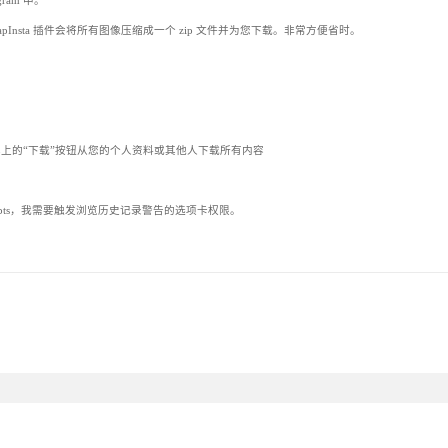
am 中。
nsta 插件会将所有图像压缩成一个 zip 文件并为您下载。非常方便省时。
。
色菜单上的“下载”按钮从您的个人资料或其他人下载所有内容
cripts，我需要触发浏览历史记录警告的选项卡权限。