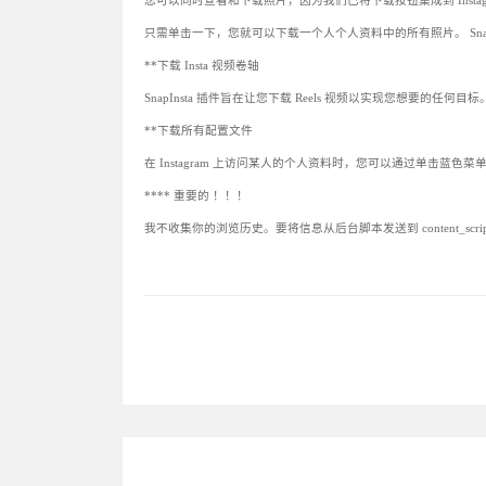
您可以同时查看和下载照片，因为我们已将下载按钮集成到 Instagr
只需单击一下，您就可以下载一个人个人资料中的所有照片。 SnapI
**下载 Insta 视频卷轴
SnapInsta 插件旨在让您下载 Reels 视频以实现您想要的任何目标
**下载所有配置文件
在 Instagram 上访问某人的个人资料时，您可以通过单击蓝
**** 重要的 ！！！
我不收集你的浏览历史。要将信息从后台脚本发送到 content_s