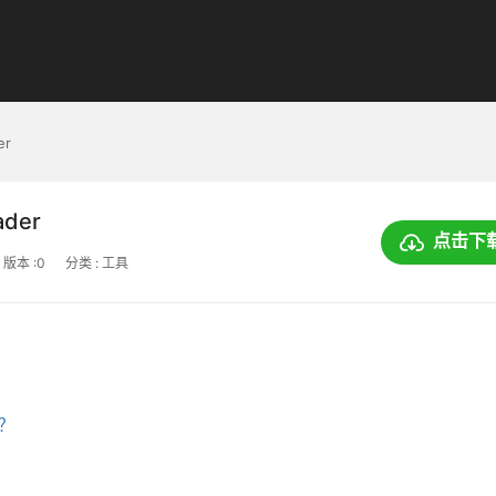
er
ader
点击下
版本 :0
分类 : 工具
上？