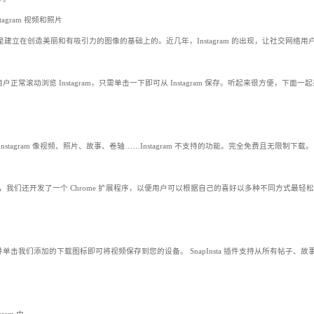
instagram 视频和照片
计是建立在创造美丽和有吸引力的图像的基础上的。近几年，Instagram 的出现，让社交网络用
助用户正常滚动浏览 Instagram，只需单击一下即可从 Instagram 保存。听起来很方便，下面一
下载 Instagram 像视频、照片、故事、卷轴……Instagram 不支持的功能。完全免费且无限制下载。
ta.app，我们还开发了一个 Chrome 扩展程序，以便用户可以根据自己的喜好以多种不同方式最轻松
需转到帖子并单击我们添加的下载图标即可将视频保存到您的设备。 SnapInsta 插件支持从所有帖子、故