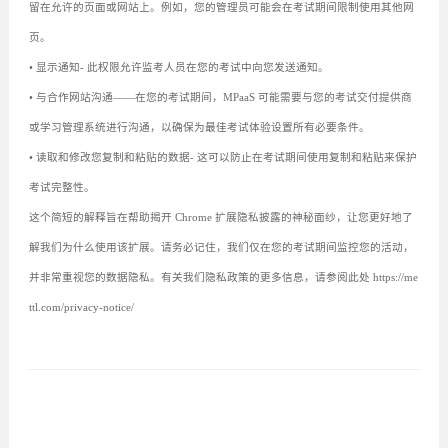
留在允许的页面或网站上。例如，您的管理员可能会在考试期间限制使用其他网
页。
• 显示通知- 此权限允许监考人员在您的考试中向您发送通知。
• 与合作网站沟通——在您的考试期间，MPaaS 可能需要与您的考试交付提供商
或学习管理系统进行沟通，以确保为最佳考试体验设置所有必要条件。
• 读取和修改您复制和粘贴的数据- 这可以防止在考试期间使用复制和粘贴来保护
考试完整性。
这个简短的解释旨在帮助揭开 Chrome 扩展隐私披露的神秘面纱，让您更好地了
解我们为什么使用该扩展。请务必记住，我们仅在您的考试期间监控您的活动，
并非常重视您的数据隐私。有关我们隐私政策的更多信息，请参阅此处 https://me
ttl.com/privacy-notice/