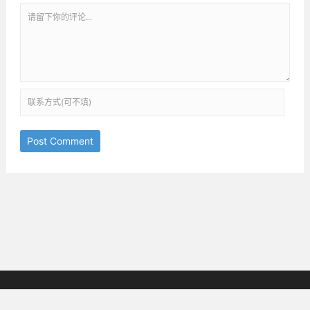
Post Comment
京ICP备18038825号-3
邮箱：ththinking@163.com
Copyright © 2019-2025
All Rights Reserved