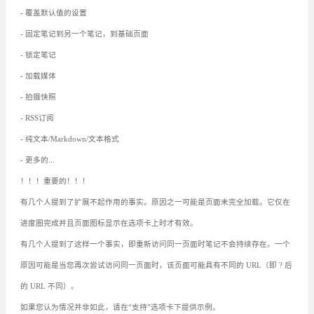
- 覆盖默认值的设置
- 固定笔记到另一个笔记，到基础页面
- 锁定笔记
- 加载媒体
- 拍摄快照
- RSS订阅
- 纯文本/Markdown/文本格式
- 更多的...
！！！重要的！！！
有几个人提到了扩展不起作用的事实。原因之一可能是页面未完全加载。它仅在
进度圈完成并且页面图标显示在选项卡上时才有效。
有几个人提到了这样一个事实，即重新访问同一页面时笔记不会持续存在。一个
原因可能是当您再次尝试访问同一页面时，该页面可能具有不同的 URL（即 ? 后
的 URL 不同）。
如果您认为情况并非如此，请在“支持”选项卡下提供示例。