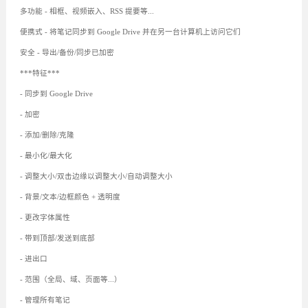
多功能 - 相框、视频嵌入、RSS 提要等...
便携式 - 将笔记同步到 Google Drive 并在另一台计算机上访问它们
安全 - 导出/备份/同步已加密
***特征***
- 同步到 Google Drive
- 加密
- 添加/删除/克隆
- 最小化/最大化
- 调整大小/双击边缘以调整大小/自动调整大小
- 背景/文本/边框颜色 + 透明度
- 更改字体属性
- 带到顶部/发送到底部
- 进出口
- 范围（全局、域、页面等...）
- 管理所有笔记