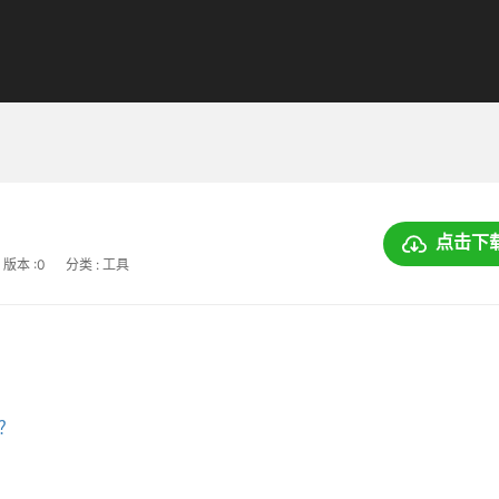
点击下
版本 :0
分类 : 工具
上？