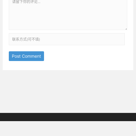
Post Comment
京ICP备18038825号-3
邮箱：ththinking@163.com
Copyright © 2019-2025
All Rights Reserved