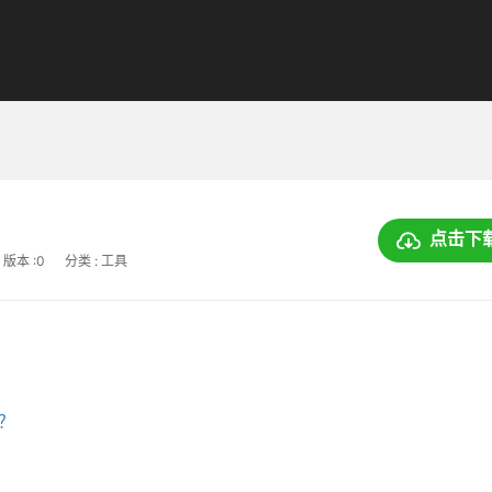
点击下
版本 :0
分类 : 工具
上？