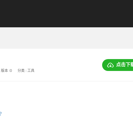
点击下
版本 :0
分类 : 工具
上？