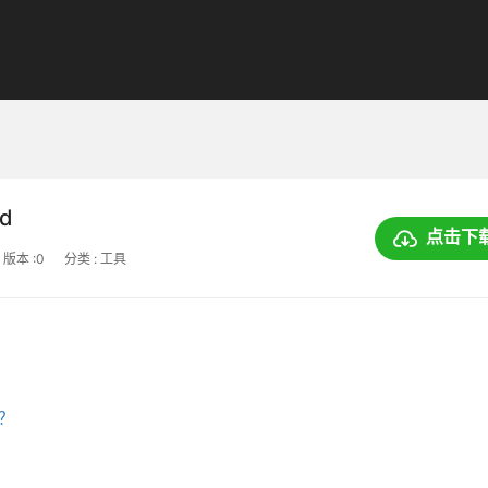
ed
点击下
版本 :0
分类 : 工具
上？