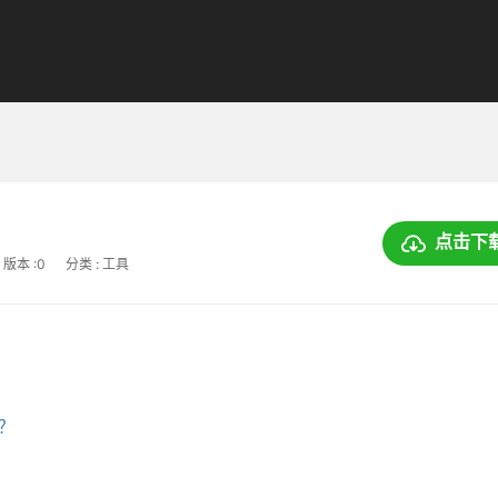
点击下
版本 :0
分类 : 工具
上？