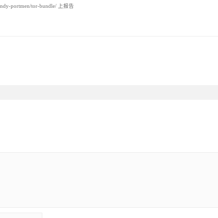
portmen/tor-bundle/ 上报告