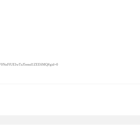
1ZmF0NnFfUEIwTzJ5emd1ZEE6MQ#gid=0