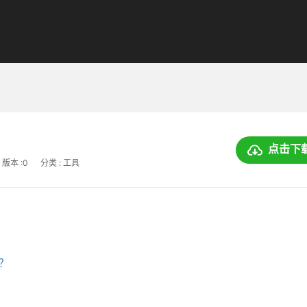
点击下
版本 :0
分类 : 工具
上？