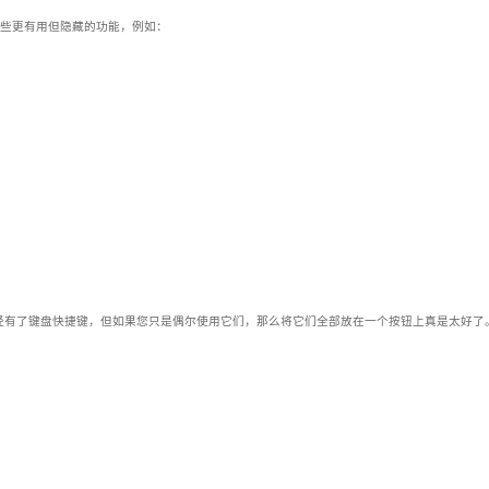
到一些更有用但隐藏的功能，例如：
经有了键盘快捷键，但如果您只是偶尔使用它们，那么将它们全部放在一个按钮上真是太好了