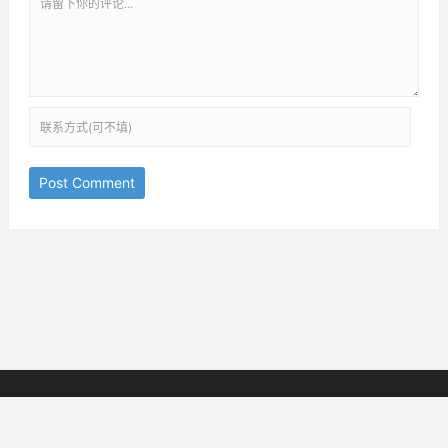
Post Comment
京ICP备18038825号-3
邮箱：ththinking@163.com
Copyright © 2019-2025
All Rights Reserved