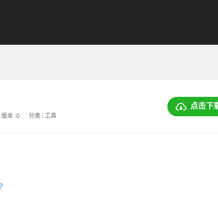
点击下
版本 :0
分类 : 工具
上？