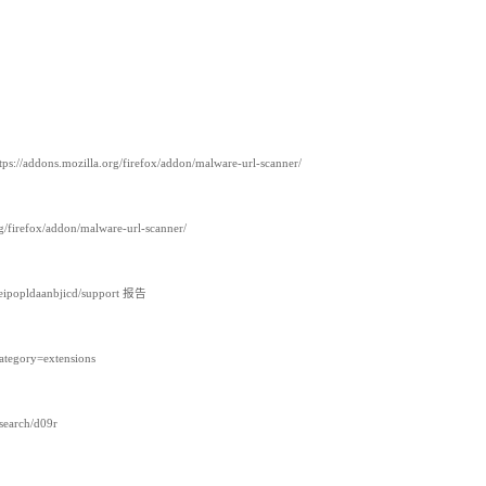
.mozilla.org/firefox/addon/malware-url-scanner/
refox/addon/malware-url-scanner/
ejeipopldaanbjicd/support 报告
tegory=extensions
search/d09r