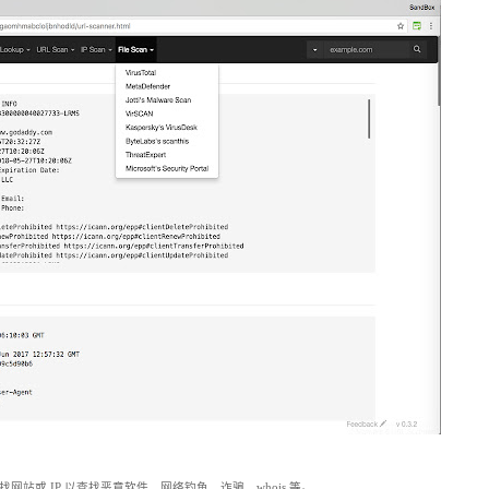
，用于查找网站或 IP 以查找恶意软件、网络钓鱼、诈骗、whois 等。