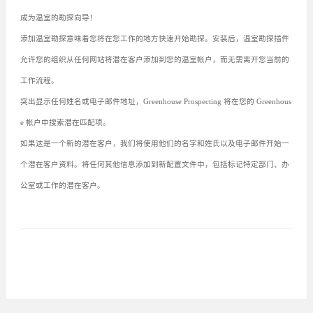
成为温室的勘探向导！
添加温室勘探意味着您将在您工作的地方快速开始勘探。安装后，温室勘探插件
允许您的组织从任何网站将潜在客户添加到您的温室帐户，而无需离开您当前的
工作流程。
突出显示任何姓名或电子邮件地址，Greenhouse Prospecting 将在您的 Greenhous
e 帐户中搜索潜在匹配项。
如果这是一个新的潜在客户，我们将使用他们的名字和姓氏以及电子邮件开始一
个潜在客户资料。将任何其他信息添加到新配置文件中，包括标记特定部门、办
公室或工作的潜在客户。