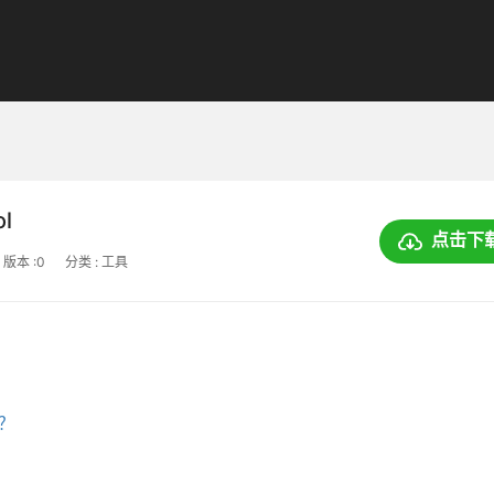
ol
点击下
版本 :0
分类 : 工具
上？