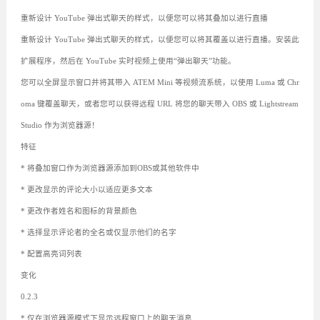
重新设计 YouTube 弹出式聊天的样式，以便您可以将其叠加以进行直播
重新设计 YouTube 弹出式聊天的样式，以便您可以将其覆盖以进行直播。安装此
扩展程序，然后在 YouTube 实时视频上使用“弹出聊天”功能。
您可以全屏显示窗口并将其带入 ATEM Mini 等视频流系统，以使用 Luma 或 Chr
oma 键覆盖聊天，或者您可以获得远程 URL 将您的聊天带入 OBS 或 Lightstream
Studio 作为浏览器源！
特征
* 将叠加窗口作为浏览器源添加到OBS或其他软件中
* 更改显示的评论大小以适应更多文本
* 更改作者姓名和图标的背景颜色
* 选择显示评论者的全名或仅显示他们的名字
* 配置高亮词列表
变化
0.2.3
* 仅在浏览器源模式下显示远程窗口上的聊天消息