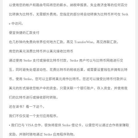
以使用您的帐户和路由号码将您的薪水、纳税申报表、失业救济金等的任何百分
比转换为比特币，无需额外费用。您指定的部分将自动转换为比特币并可在 Strik
e 中访问。
便宜快捷的汇款支付
在几秒钟内免费向世界任何地方汇款。再见 TransferWise。再见西联汇款。
用您的美元消费比特币并以美元接收比特币
通过使用 Strike 支付或接收比特币付款，Strike 用户可以与比特币网络进行交
互，同时避免处理波动性、花费比特币的税收后果，或需要设置钱包并拥有比特
币。使用 Strike，您可以立即将美元用作比特币。您还可以接受比特币付款并以
美元的形式接收您帐户中的资金。只需关联一个银行账户，存入资金，并使用我
们的比特币进行或接收即时转账。
还在读书？看一下这个。
我们不仅仅是一个支付应用程序。
• 我们已与 VISA 合作，很快将提供 Strike 借记卡，以便您可以通过合作商家赚取
奖励，并随时随地通过 Strike 应用程序购物。