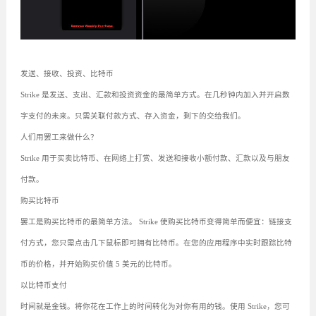
发送、接收、投资、比特币
Strike 是发送、支出、汇款和投资资金的最简单方式。在几秒钟内加入并开启数
字支付的未来。只需关联付款方式、存入资金，剩下的交给我们。
人们用罢工来做什么？
Strike 用于买卖比特币、在网络上打赏、发送和接收小额付款、汇款以及与朋友
付款。
购买比特币
罢工是购买比特币的最简单方法。 Strike 使购买比特币变得简单而便宜：链接支
付方式，您只需点击几下鼠标即可拥有比特币。在您的应用程序中实时跟踪比特
币的价格，并开始购买价值 5 美元的比特币。
以比特币支付
时间就是金钱。将你花在工作上的时间转化为对你有用的钱。使用 Strike，您可