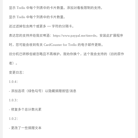
显示 Trello 中每个列表中的卡片数量。添加对看板限制的支持。
显示 Trello 中每个列表中的卡片数量。
还过滤掉包含两个或更多 == 字符的分隔卡。
表达您的支持并给我买啤酒：https://www.paypal.me/timvde。安装此扩展程序
时，您可能会收到有关 CardCounter for Trello 的电子邮件更新。
旧分机已转移但被忽略且不再维护。我劝你换个，这个我会支持的（旧的原作
者）。
变更日志：
1.0.4：
- 添加选项（绿色勾号）以隐藏捐赠按钮/消息
1.0.3：
- 修复多个总计数元素
1.0.2：
- 更改了一些捐赠文本