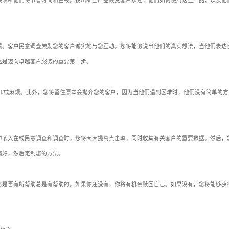
接收听他们将节省时间和金钱。找出哪些产品最受客户欢迎；他们如何使用这些产品；以及他
馈。客户民意调查鼓励您的客户诚实地与您互动。您将能够说出他们的真实想法，当他们表达
这是迈向卓越客户服务的重要第一步。
和/或麻烦。此外，您将留住原本会抛弃您的客户，因为当他们遇到困难时，他们没有简单的方
中嵌入在线民意调查和调查时，您将大大提高点击率，同时收集有关客户的重要数据。然后，
偏好，然后定制您的方法。
您是否有所帮助总是有帮助的。如果你还没有，你将有机会赎回自己。如果没有，您将能够获