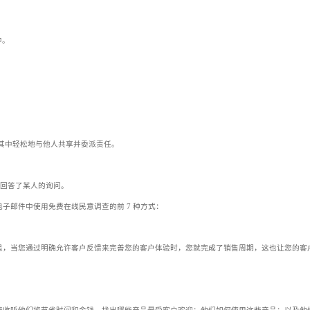
中。
以在其中轻松地与他人共享并委派责任。
分回答了某人的询问。
子邮件中使用免费在线民意调查的前 7 种方式：
是，当您通过明确允许客户反馈来完善您的客户体验时，您就完成了销售周期，这也让您的客