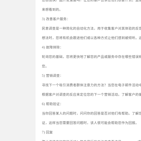
您想加快产品开发速度吗？让您的客户告诉您他们想要什么。直
来想看到的。
3) 改善客户服务：
民意调查是一种简化的自动化方法，用于收集客户对其体验的反
想法时，您将有机会跟进他们或以各种方式让他们感到被倾听。
4) 故障排除：
轮询您的基础，您将更快地了解您的产品或服务中存在哪些错误
您。
5) 营销调查：
寻找下一个吸引消费者群体注意力的方法？当您在电子邮件活动
根据客户对调查的反应来定位您的下一个营销活动。了解客户的
6) 帮助验证：
当你回答某人的问题时，问问你的回答是否对他们有帮助。了解
证，这样当您需要回答问题时，该人很可能会帮助您作为回报。
7) 回复