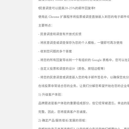
❗民意调查可以提高20-25%的邮件回复率❗
使用此 Chrome 扩展程序将投票或调查直接嵌入到您的电子邮件
主要特点：
- 民意调查和调查有开放式反馈
- 将民意调查或调查保存为您的个人模板，一键即可再次使用
- 收到您问题的多个答案
- 将您的所有回复导出到一个有组织的 Google 表格中，您可
- 自定义投票和调查的设计（颜色、按钮边框等）
- 将您的民意调查或调查嵌入您的电子邮件签名中，以确保您充
在线投票非常适合您的业务。让我们分解您希望开始在您的企业电
1) 升级客户体验：
品牌跟进是客户体验的重要组成部分，但它经常被遗忘。幸运的
完整。因此，您将提高客户忠诚度。
2) 确定产品/服务增长/发展的领域：